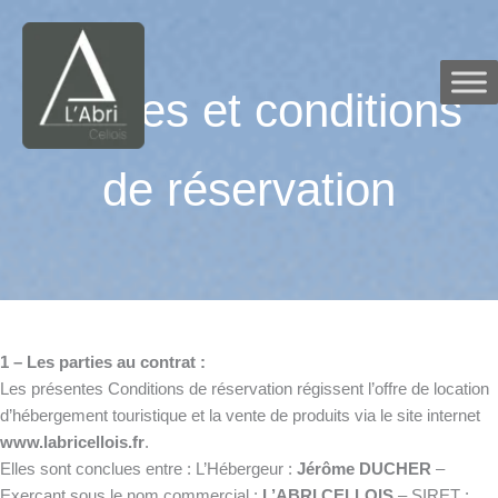
Aller
au
contenu
Termes et conditions
de réservation
1 – Les parties au contrat :
Les présentes Conditions de réservation régissent l’offre de location
d’hébergement touristique et la vente de produits via le site internet
www.labricellois.fr
.
Elles sont conclues entre : L’Hébergeur :
Jérôme DUCHER
–
Exerçant sous le nom commercial :
L’ABRI CELLOIS
– SIRET :