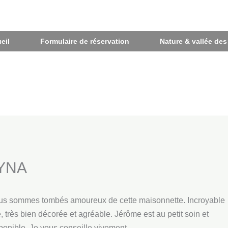
eil
Formulaire de réservation
Nature & vallée des
YNA
s sommes tombés amoureux de cette maisonnette. Incroyable
, très bien décorée et agréable. Jérôme est au petit soin et
ponible. Je vous conseille vivement.